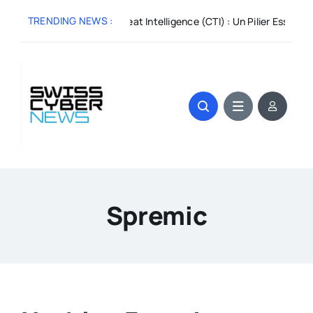
Skip
TRENDING NEWS :
Avr 3:
Cyber Threat Intelligence (CTI) : Un Pilier Essenti
to
content
Spremic