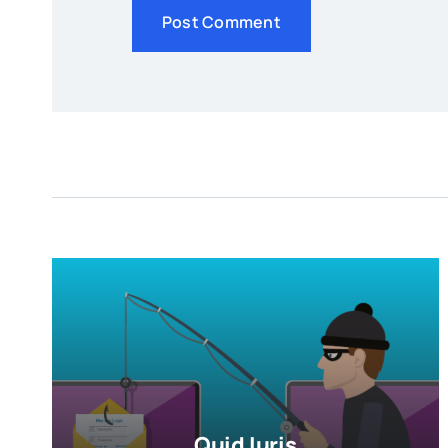
Alternative:
Quid Iuris