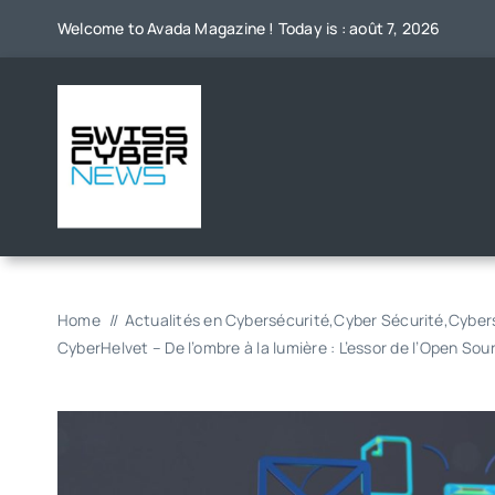
Skip
Welcome to Avada Magazine ! Today is : août 7, 2026
to
content
Home
Actualités en Cybersécurité
,
Cyber Sécurité
,
Cybers
CyberHelvet – De l’ombre à la lumière : L’essor de l’Open So