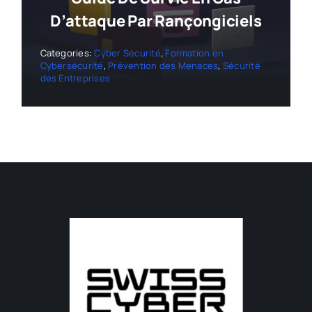
D’attaque Par Rançongiciels
Categories:
Cyber Sécurité
,
Formation en
Cybersécurité
,
Prévention des Menaces
,
Sécurité
des Entreprises