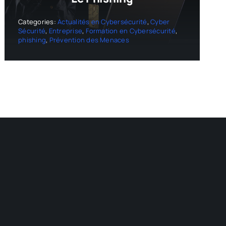
Categories:
Actualités en Cybersécurité
,
Cyber
Sécurité
,
Entreprise
,
Formation en Cybersécurité
,
phishing
,
Prévention des Menaces