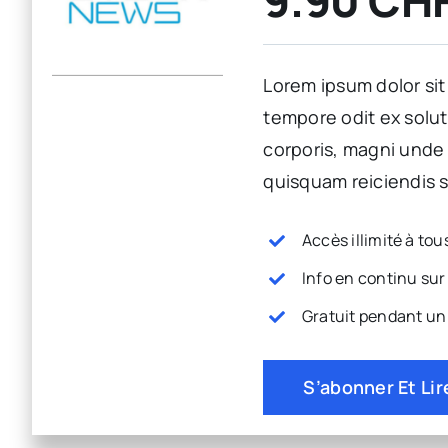
9.90 CH
Lorem ipsum dolor sit
tempore odit ex solu
corporis, magni unde
quisquam reiciendis s
Accès illimité à to
Info en continu sur 
Gratuit pendant u
S’abonner Et Lir