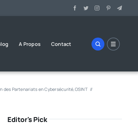
log
A Propos
Contact
n des Partenariats en Cybersécurité
,
OSINT
Editor's Pick