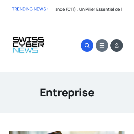
Skip
TRENDING NEWS :
3:
Cyber Threat Intelligence (CTI) : Un Pilier Essentiel de la Sécurit
to
content
Entreprise