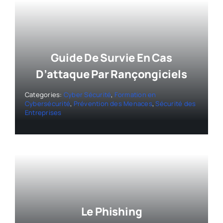
Guide De Survie En Cas
D’attaque Par Rançongiciels
Categories:
Cyber Sécurité
,
Formation en
Cybersécurité
,
Prévention des Menaces
,
Sécurité des
Entreprises
Le Phishing