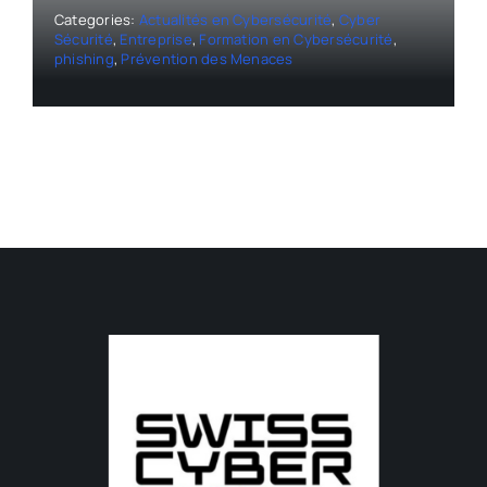
Categories:
Actualités en Cybersécurité
,
Cyber
Sécurité
,
Entreprise
,
Formation en Cybersécurité
,
phishing
,
Prévention des Menaces